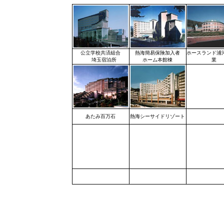
公立学校共済組合
熱海簡易保険加入者
ホースランド浦
埼玉宿泊所
ホーム本館棟
業
あたみ百万石
熱海シーサイドリゾート