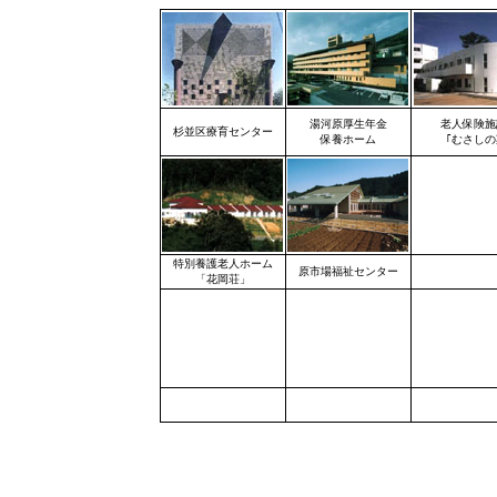
湯河原厚生年金
老人保険施
杉並区療育センター
保養ホーム
｢むさしの
特別養護老人ホーム
原市場福祉センター
「花岡荘」