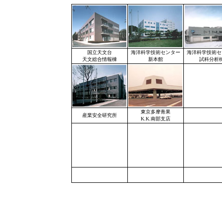
国立天文台
海洋科学技術センター
海洋科学技術セ
天文総合情報棟
新本館
試科分析
東京多摩青果
産業安全研究所
K.K.南部支店